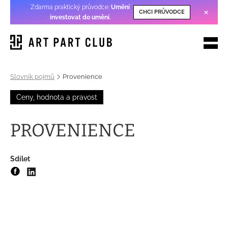
Zdarma praktický průvodce:
Umění
×
CHCI PRŮVODCE
investovat do umění
.
Slovník pojmů
Provenience
Ceny, hodnota a pravost
PROVENIENCE
Sdílet