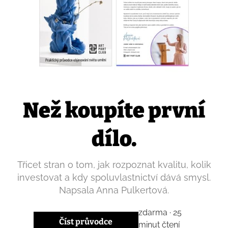
Než koupíte první
dílo.
Třicet stran o tom, jak rozpoznat kvalitu, kolik
investovat a kdy spoluvlastnictví dává smysl.
Napsala Anna Pulkertová.
zdarma · 25
Číst průvodce
minut čtení