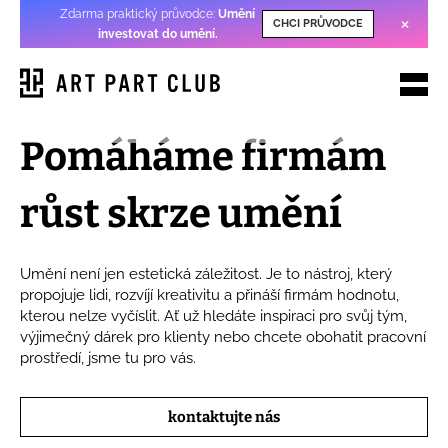
Zdarma praktický průvodce:
Umění
×
CHCI PRŮVODCE
investovat do umění
.
Pomáháme firmám
růst skrze umění
Umění není jen estetická záležitost. Je to nástroj, který
propojuje lidi, rozvíjí kreativitu a přináší firmám hodnotu,
kterou nelze vyčíslit. Ať už hledáte inspiraci pro svůj tým,
výjimečný dárek pro klienty nebo chcete obohatit pracovní
prostředí, jsme tu pro vás.
kontaktujte nás