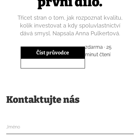
první dílo.
Třicet stran o tom, jak rozpoznat kvalitu,
kolik investovat a kdy spoluvlastnictví
dává smysl. Napsala Anna Pulkertová.
zdarma · 25
Číst průvodce
minut čtení
Kontaktujte nás