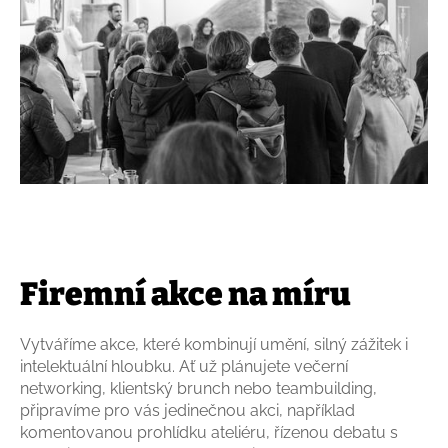
Firemní akce na míru
Vytváříme akce, které kombinují umění, silný zážitek i
intelektuální hloubku. Ať už plánujete večerní
networking, klientský brunch nebo teambuilding,
připravíme pro vás jedinečnou akci, například
komentovanou prohlídku ateliéru, řízenou debatu s