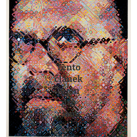
Tento
článek
je jen
pro
členy
Pro
zobrazení