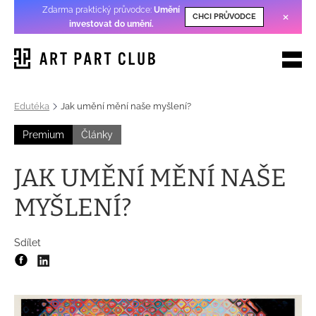
Zdarma praktický průvodce:
Umění
×
CHCI PRŮVODCE
investovat do umění
.
Edutéka
Jak umění mění naše myšlení?
Premium
Články
JAK UMĚNÍ MĚNÍ NAŠE
MYŠLENÍ?
Sdílet