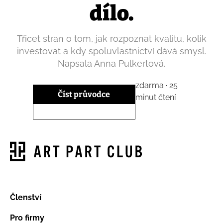
dílo.
Třicet stran o tom, jak rozpoznat kvalitu, kolik
investovat a kdy spoluvlastnictví dává smysl.
Napsala Anna Pulkertová.
zdarma · 25
Číst průvodce
minut čtení
Členství
Pro firmy