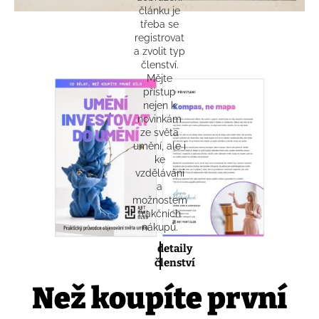
článku je
třeba se
registrovat
a zvolit typ
členství.
Mějte
přístup
nejen k
novinkám
ze světa
umění, ale i
ke
vzdělávání
a
možnostem
frakčních
nákupů.
detaily
členství
Než koupíte první