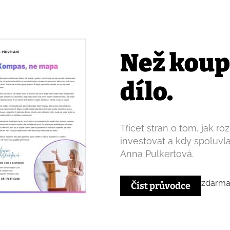
Než koup
dílo.
Třicet stran o tom, jak ro
investovat a kdy spoluvl
Anna Pulkertová.
zdarma 
Číst průvodce