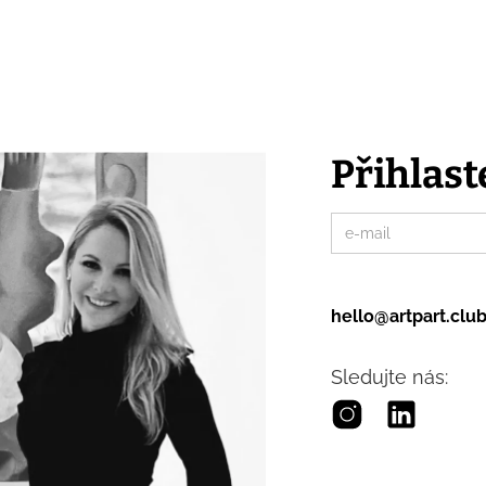
Přihlast
hello@artpart.clu
Sledujte nás: