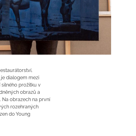
estaurátorství,
 je dialogem mezi
 silného prožitku v
zdněných obrazů a
u. Na obrazech na první
ivých rozehraných
azen do Young