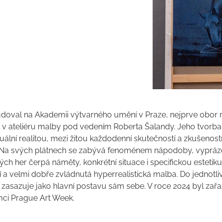
udoval na Akademii výtvarného umění v Praze, nejprve obor r
 v ateliéru malby pod vedením Roberta Šalandy. Jeho tvorba
uální realitou, mezi žitou každodenní skutečností a zkušeností
. Na svých plátnech se zabývá fenoménem nápodoby, vyprá
ých her čerpá náměty, konkrétní situace i specifickou estetik
 a velmi dobře zvládnutá hyperrealistická malba. Do jednotl
zasazuje jako hlavní postavu sám sebe. V roce 2024 byl zař
mci Prague Art Week.