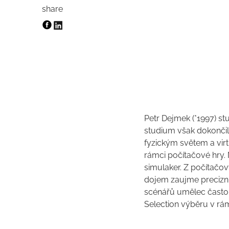
share
Petr Dejmek (*1997) st
studium však dokončil
fyzickým světem a virt
rámci počítačové hry
simulaker. Z počítačov
dojem zaujme precizní
scénářů umělec často 
Selection výběru v rá