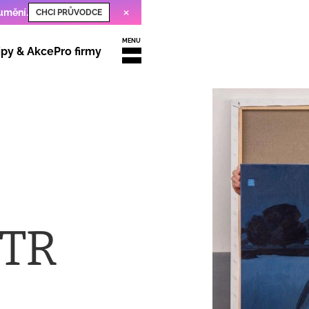
×
 umění
.
CHCI PRŮVODCE
MENU
ipy & Akce
Pro firmy
ETR