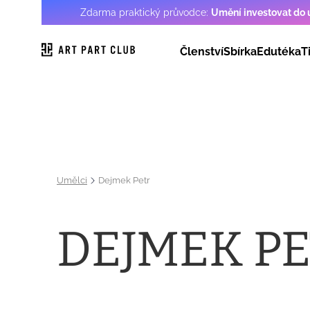
Zdarma praktický průvodce:
Umění investovat do
Členství
Sbírka
Edutéka
T
Umělci
Dejmek Petr
DEJMEK P