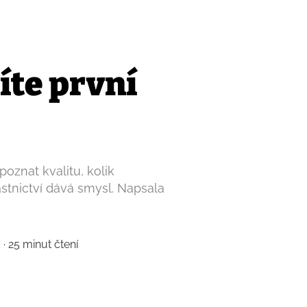
íte první
zpoznat kvalitu, kolik
astnictví dává smysl. Napsala
· 25 minut čtení