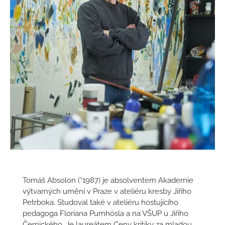
Tomáš Absolon (*1987) je absolventem Akademie
výtvarných umění v Praze v ateliéru kresby Jiřího
Petrboka. Studoval také v ateliéru hostujícího
pedagoga Floriana Pumhösla a na VŠUP u Jiřího
Černického. Je laureátem Ceny kritiky za mladou