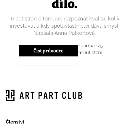
dílo.
Třicet stran o tom, jak rozpoznat kvalitu, kolik
investovat a kdy spoluvlastnictví dává smysl.
Napsala Anna Pulkertová.
zdarma · 25
Číst průvodce
minut čtení
Členství