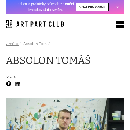
Zdarma praktický průvodce:
Umění
×
CHCI PRŮVODCE
investovat do umění
.
Umělci
Absolon Tomáš
ABSOLON TOMÁŠ
share