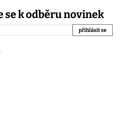
e se k odběru novinek
b