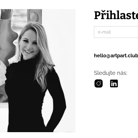
Přihlast
hello@artpart.clu
Sledujte nás: