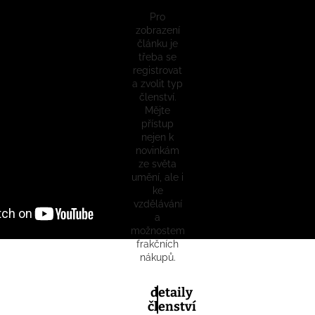
Pro
zobrazení
článku je
třeba se
registrovat
a zvolit typ
členství.
Mějte
přístup
nejen k
novinkám
ze světa
umění, ale i
ke
vzdělávání
a
možnostem
frakčních
nákupů.
detaily
členství