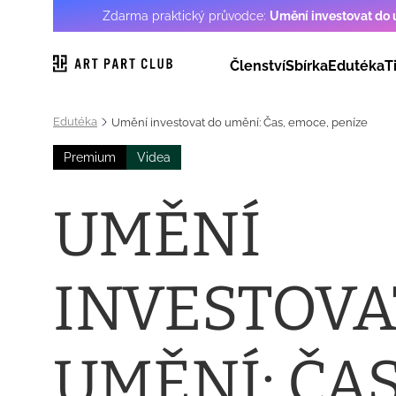
Zdarma praktický průvodce:
Umění investovat do
Členství
Sbírka
Edutéka
T
Edutéka
Umění investovat do umění: Čas, emoce, peníze
Premium
Videa
UMĚNÍ
INVESTOVA
UMĚNÍ: ČAS