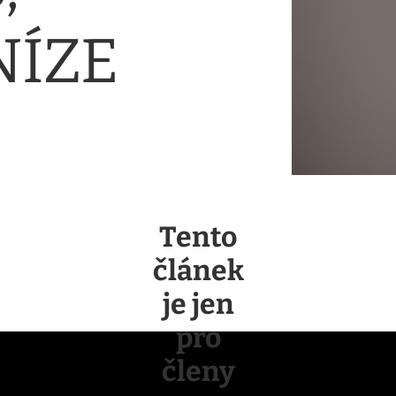
NÍZE
Tento
článek
je jen
pro
členy