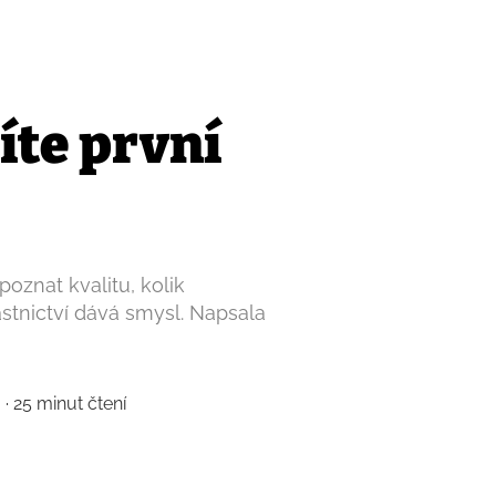
íte první
zpoznat kvalitu, kolik
astnictví dává smysl. Napsala
· 25 minut čtení