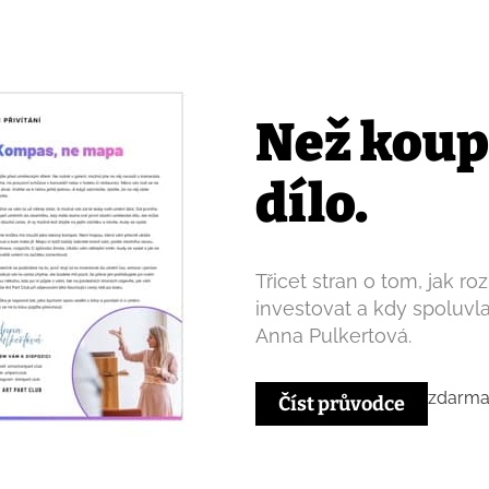
Než koup
dílo.
Třicet stran o tom, jak ro
investovat a kdy spoluvl
Anna Pulkertová.
zdarma 
Číst průvodce