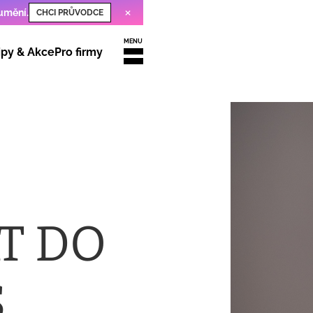
×
 umění
.
CHCI PRŮVODCE
MENU
ipy & Akce
Pro firmy
T DO
,