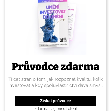
Průvodce zdarma
Třicet stran o tom, jak rozpoznat kvalitu, kolik
investovat a kdy spoluvlastnictví dává smysl.
Získat průvodce
zdarma · 25 minut čtení