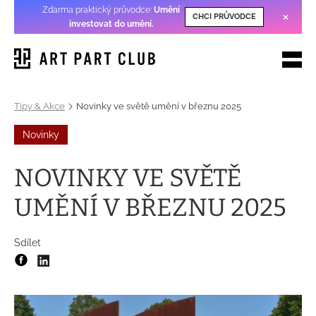
Zdarma praktický průvodce:
Umění
×
CHCI PRŮVODCE
investovat do umění
.
Tipy & Akce
Novinky ve světě umění v březnu 2025
Novinky
NOVINKY VE SVĚTĚ
UMĚNÍ V BŘEZNU 2025
Sdílet