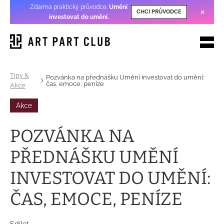
Zdarma praktický průvodce:
Umění
×
CHCI PRŮVODCE
investovat do umění
.
Tipy &
Pozvánka na přednášku Umění investovat do umění:
čas, emoce, peníze
Akce
Akce
POZVÁNKA NA
PŘEDNÁŠKU UMĚNÍ
INVESTOVAT DO UMĚNÍ:
ČAS, EMOCE, PENÍZE
Sdílet