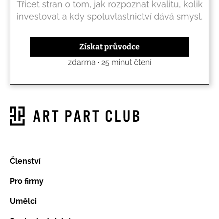
Třicet stran o tom, jak rozpoznat kvalitu, kolik
investovat a kdy spoluvlastnictví dává smysl.
Získat průvodce
zdarma · 25 minut čtení
Členství
Pro firmy
Umělci